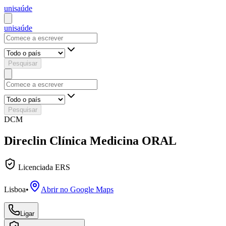
uni
saúde
uni
saúde
Pesquisar
Pesquisar
DCM
Direclin Clínica Medicina ORAL
Licenciada ERS
Lisboa
•
Abrir no Google Maps
Ligar