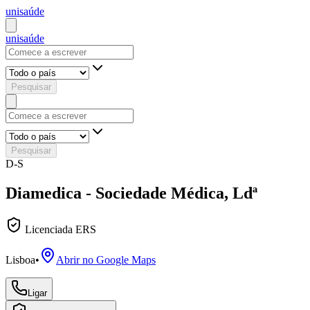
uni
saúde
uni
saúde
Pesquisar
Pesquisar
D-S
Diamedica - Sociedade Médica, Ldª
Licenciada ERS
Lisboa
•
Abrir no Google Maps
Ligar