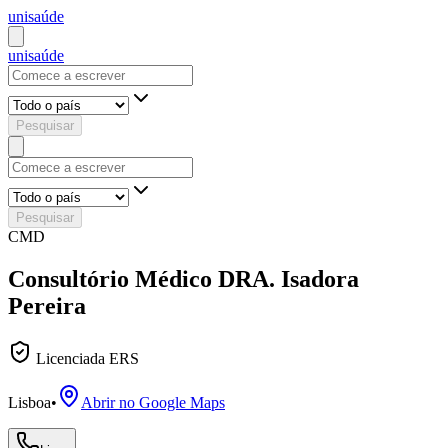
uni
saúde
uni
saúde
Pesquisar
Pesquisar
CMD
Consultório Médico DRA. Isadora
Pereira
Licenciada ERS
Lisboa
•
Abrir no Google Maps