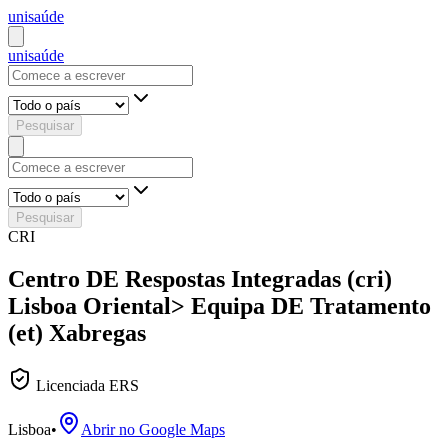
uni
saúde
uni
saúde
Pesquisar
Pesquisar
CRI
Centro DE Respostas Integradas (cri)
Lisboa Oriental> Equipa DE Tratamento
(et) Xabregas
Licenciada ERS
Lisboa
•
Abrir no Google Maps