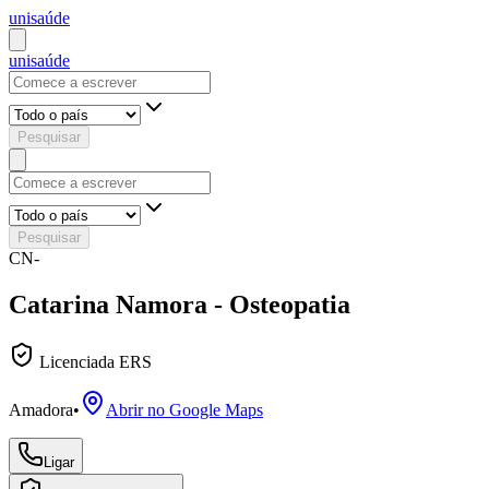
uni
saúde
uni
saúde
Pesquisar
Pesquisar
CN-
Catarina Namora - Osteopatia
Licenciada ERS
Amadora
•
Abrir no Google Maps
Ligar