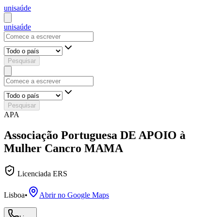
uni
saúde
uni
saúde
Pesquisar
Pesquisar
APA
Associação Portuguesa DE APOIO à
Mulher Cancro MAMA
Licenciada ERS
Lisboa
•
Abrir no Google Maps