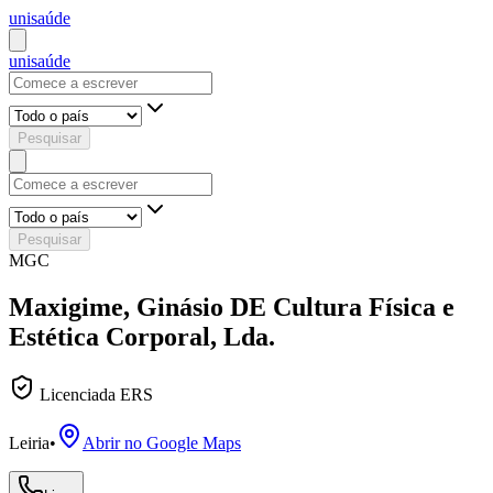
uni
saúde
uni
saúde
Pesquisar
Pesquisar
MGC
Maxigime, Ginásio DE Cultura Física e
Estética Corporal, Lda.
Licenciada ERS
Leiria
•
Abrir no Google Maps