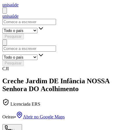
uni
saúde
uni
saúde
Pesquisar
Pesquisar
CJI
Creche Jardim DE Infância NOSSA
Senhora DO Acolhimento
Licenciada ERS
Oeiras
•
Abrir no Google Maps