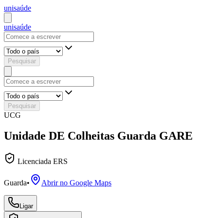
uni
saúde
uni
saúde
Pesquisar
Pesquisar
UCG
Unidade DE Colheitas Guarda GARE
Licenciada ERS
Guarda
•
Abrir no Google Maps
Ligar