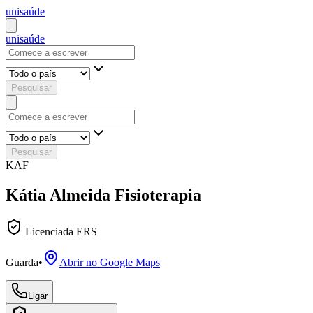
uni
saúde
uni
saúde
Pesquisar
Pesquisar
KAF
Kátia Almeida Fisioterapia
Licenciada ERS
Guarda
•
Abrir no Google Maps
Ligar