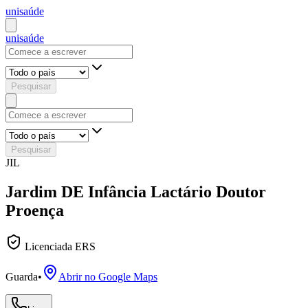
uni
saúde
uni
saúde
Pesquisar
Pesquisar
JIL
Jardim DE Infância Lactário Doutor
Proença
Licenciada ERS
Guarda
•
Abrir no Google Maps