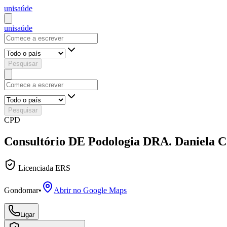
uni
saúde
uni
saúde
Pesquisar
Pesquisar
CPD
Consultório DE Podologia DRA. Daniela
Licenciada ERS
Gondomar
•
Abrir no Google Maps
Ligar