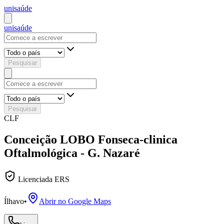
uni
saúde
uni
saúde
Pesquisar
Pesquisar
CLF
Conceição LOBO Fonseca-clinica
Oftalmológica - G. Nazaré
Licenciada ERS
Ílhavo
•
Abrir no Google Maps