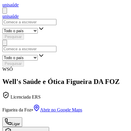
uni
saúde
uni
saúde
Pesquisar
Pesquisar
WSÓ
Well's Saúde e Ótica Figueira DA FOZ
Licenciada ERS
Figueira da Foz
•
Abrir no Google Maps
Ligar