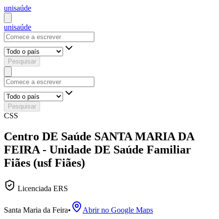
uni
saúde
uni
saúde
Pesquisar
Pesquisar
CSS
Centro DE Saúde SANTA MARIA DA
FEIRA - Unidade DE Saúde Familiar
Fiães (usf Fiães)
Licenciada ERS
Santa Maria da Feira
•
Abrir no Google Maps