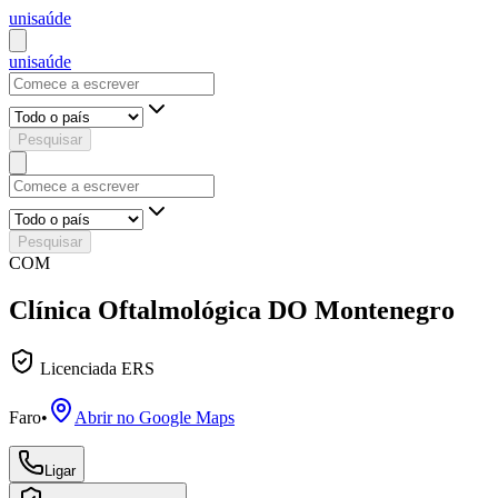
uni
saúde
uni
saúde
Pesquisar
Pesquisar
COM
Clínica Oftalmológica DO Montenegro
Licenciada ERS
Faro
•
Abrir no Google Maps
Ligar