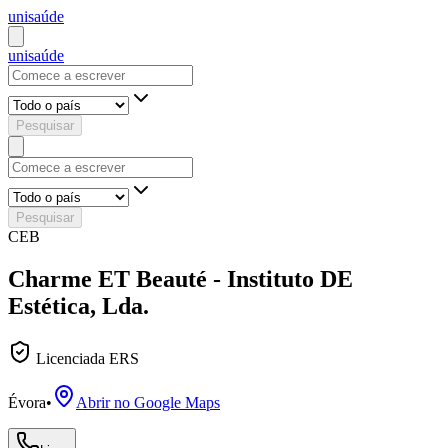
uni
saúde
uni
saúde
Pesquisar
Pesquisar
CEB
Charme ET Beauté - Instituto DE
Estética, Lda.
Licenciada ERS
Évora
•
Abrir no Google Maps