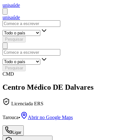
uni
saúde
uni
saúde
Pesquisar
Pesquisar
CMD
Centro Médico DE Dalvares
Licenciada ERS
Tarouca
•
Abrir no Google Maps
Ligar