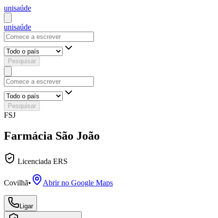
uni
saúde
uni
saúde
Pesquisar
Pesquisar
FSJ
Farmácia São João
Licenciada ERS
Covilhã
•
Abrir no Google Maps
Ligar