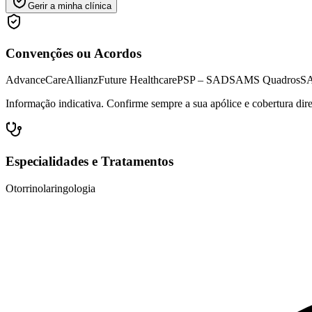
Gerir a minha clínica
Convenções ou Acordos
AdvanceCare
Allianz
Future Healthcare
PSP – SAD
SAMS Quadros
S
Informação indicativa. Confirme sempre a sua apólice e cobertura dir
Especialidades e Tratamentos
Otorrinolaringologia