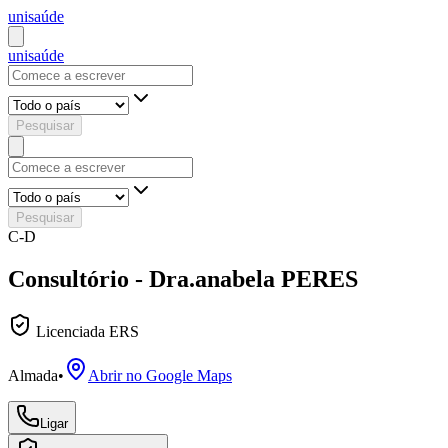
uni
saúde
uni
saúde
Pesquisar
Pesquisar
C-D
Consultório - Dra.anabela PERES
Licenciada ERS
Almada
•
Abrir no Google Maps
Ligar