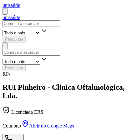
uni
saúde
uni
saúde
Pesquisar
Pesquisar
RP-
RUI Pinheiro - Clinica Oftalmológica,
Lda.
Licenciada ERS
Coimbra
•
Abrir no Google Maps