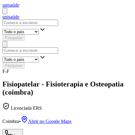
uni
saúde
uni
saúde
Pesquisar
Pesquisar
F-F
Fisiopatelar - Fisioterapia e Osteopatia
(coimbra)
Licenciada ERS
Coimbra
•
Abrir no Google Maps