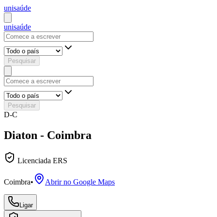
uni
saúde
uni
saúde
Pesquisar
Pesquisar
D-C
Diaton - Coimbra
Licenciada ERS
Coimbra
•
Abrir no Google Maps
Ligar