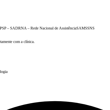
PSP – SAD
RNA – Rede Nacional de Assistência
SAMS
SNS
etamente com a clínica.
logia