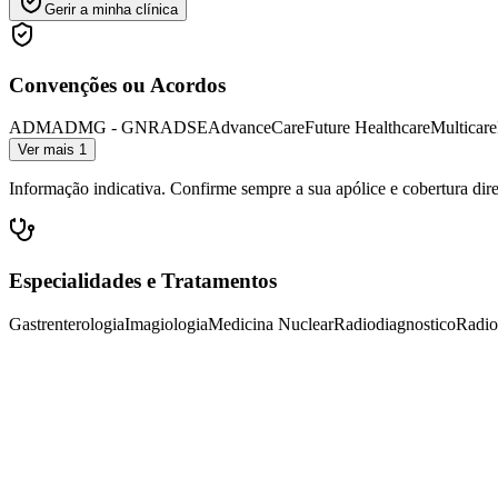
Gerir a minha clínica
Convenções ou Acordos
ADM
ADMG - GNR
ADSE
AdvanceCare
Future Healthcare
Multicare
Ver mais 1
Informação indicativa. Confirme sempre a sua apólice e cobertura dir
Especialidades e Tratamentos
Gastrenterologia
Imagiologia
Medicina Nuclear
Radiodiagnostico
Radio