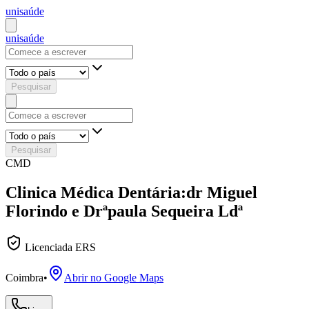
uni
saúde
uni
saúde
Pesquisar
Pesquisar
CMD
Clinica Médica Dentária:dr Miguel
Florindo e Drªpaula Sequeira Ldª
Licenciada ERS
Coimbra
•
Abrir no Google Maps