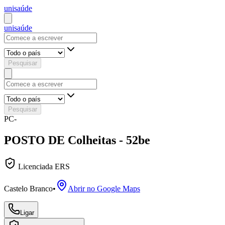
uni
saúde
uni
saúde
Pesquisar
Pesquisar
PC-
POSTO DE Colheitas - 52be
Licenciada ERS
Castelo Branco
•
Abrir no Google Maps
Ligar