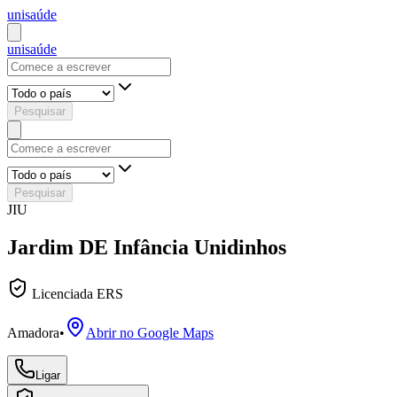
uni
saúde
uni
saúde
Pesquisar
Pesquisar
JIU
Jardim DE Infância Unidinhos
Licenciada ERS
Amadora
•
Abrir no Google Maps
Ligar