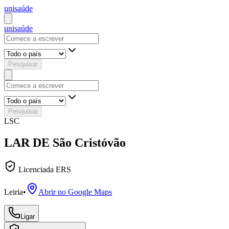
uni
saúde
uni
saúde
Pesquisar
Pesquisar
LSC
LAR DE São Cristóvão
Licenciada ERS
Leiria
•
Abrir no Google Maps
Ligar