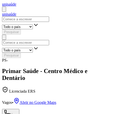
uni
saúde
uni
saúde
Pesquisar
Pesquisar
PS-
Primar Saúde - Centro Médico e
Dentário
Licenciada ERS
Vagos
•
Abrir no Google Maps