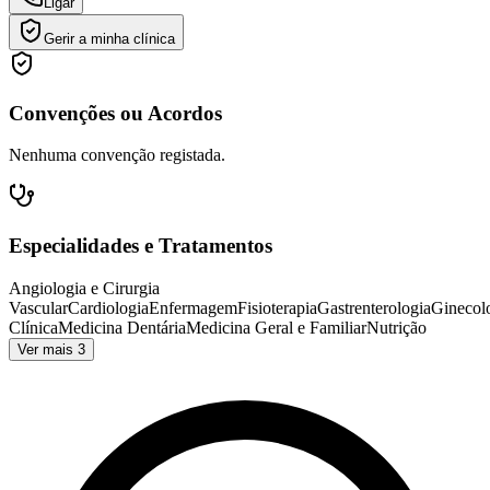
Ligar
Gerir a minha clínica
Convenções ou Acordos
Nenhuma convenção registada.
Especialidades e Tratamentos
Angiologia e Cirurgia
Vascular
Cardiologia
Enfermagem
Fisioterapia
Gastrenterologia
Ginecol
Clínica
Medicina Dentária
Medicina Geral e Familiar
Nutrição
Ver mais 3