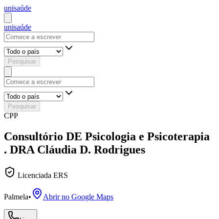
uni
saúde
uni
saúde
Pesquisar
Pesquisar
CPP
Consultório DE Psicologia e Psicoterapia
. DRA Cláudia D. Rodrigues
Licenciada ERS
Palmela
•
Abrir no Google Maps