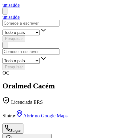
uni
saúde
uni
saúde
Pesquisar
Pesquisar
OC
Oralmed Cacém
Licenciada ERS
Sintra
•
Abrir no Google Maps
Ligar