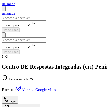
uni
saúde
uni
saúde
Pesquisar
Pesquisar
CRI
Centro DE Respostas Integradas (cri) Peni
Licenciada ERS
Barreiro
•
Abrir no Google Maps
Ligar