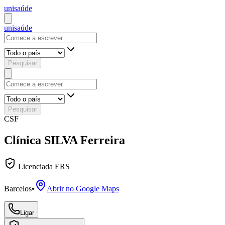
uni
saúde
uni
saúde
Pesquisar
Pesquisar
CSF
Clínica SILVA Ferreira
Licenciada ERS
Barcelos
•
Abrir no Google Maps
Ligar