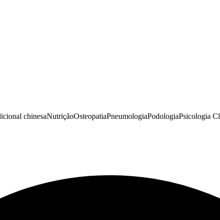
icional chinesa
Nutrição
Osteopatia
Pneumologia
Podologia
Psicologia Cl