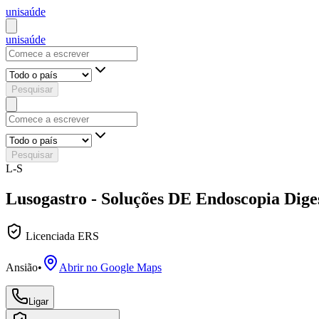
uni
saúde
uni
saúde
Pesquisar
Pesquisar
L-S
Lusogastro - Soluções DE Endoscopia Diges
Licenciada ERS
Ansião
•
Abrir no Google Maps
Ligar