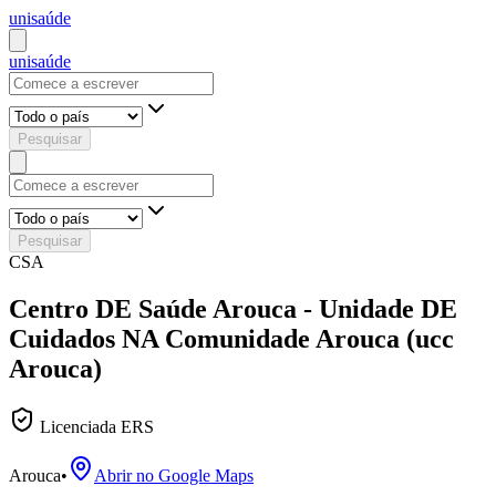
uni
saúde
uni
saúde
Pesquisar
Pesquisar
CSA
Centro DE Saúde Arouca - Unidade DE
Cuidados NA Comunidade Arouca (ucc
Arouca)
Licenciada ERS
Arouca
•
Abrir no Google Maps