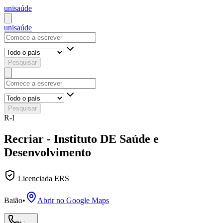
uni
saúde
uni
saúde
Pesquisar
Pesquisar
R-I
Recriar - Instituto DE Saúde e
Desenvolvimento
Licenciada ERS
Baião
•
Abrir no Google Maps