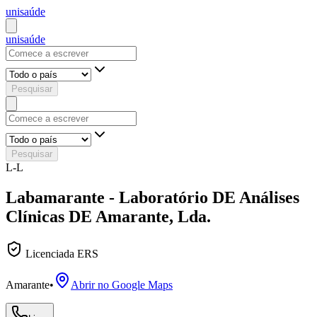
uni
saúde
uni
saúde
Pesquisar
Pesquisar
L-L
Labamarante - Laboratório DE Análises
Clínicas DE Amarante, Lda.
Licenciada ERS
Amarante
•
Abrir no Google Maps