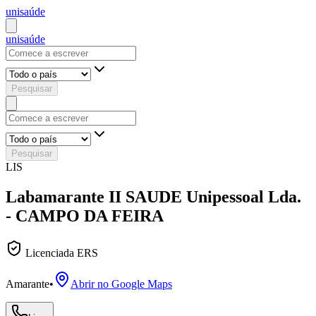
uni
saúde
uni
saúde
Pesquisar
Pesquisar
LIS
Labamarante II SAUDE Unipessoal Lda.
- CAMPO DA FEIRA
Licenciada ERS
Amarante
•
Abrir no Google Maps