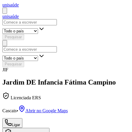
uni
saúde
uni
saúde
Pesquisar
Pesquisar
JIF
Jardim DE Infancia Fátima Campino
Licenciada ERS
Cascais
•
Abrir no Google Maps
Ligar