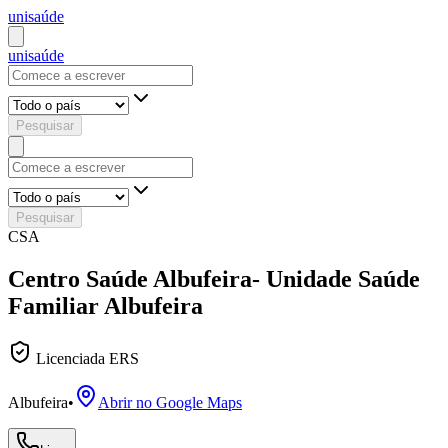
uni
saúde
uni
saúde
Pesquisar
Pesquisar
CSA
Centro Saúde Albufeira- Unidade Saúde
Familiar Albufeira
Licenciada ERS
Albufeira
•
Abrir no Google Maps